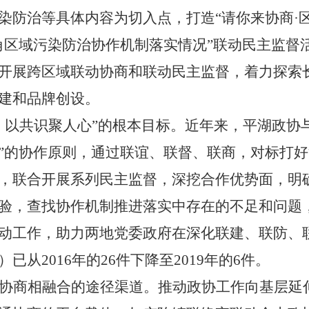
染防治等具体内容为切入点，
打造
“请你来协商·
角区域污染防治协作机制落实情况”联动民主监督
开展跨区域联动协商和联动民主监督，着力探索
建和品牌创设。
，以共识聚人心”的根本目标。近
年来，
平湖政协
”的协作原则，通过联谊、联督、联商，对标打
，联合
开展
系列
民主监督，
深挖合作优势面，明
验，查找协作机制推进落实中存在的不足和问题
动工作，助力两地党委政府在深化联建、联防、
）已从
2016年的26件下降至2019年的6件。
协商相融合的途径渠道。
推动政协工作向基层延