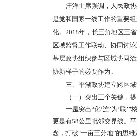
汪洋主席强调，人民政协
是党和国家一线工作的重要组
化。2018年，长三角地区
三省
区域监督工作联动、协同讨论
基层政协组织参与区域协同治
协新样子的必要作为。
三、平湖政协建立跨区域
（一）突出三个关键，提
一是
突出
“
化
‘连’为‘联’
”
更是有
58公里毗邻交界线
。
平
念，
打破
“一亩三分地”的思维