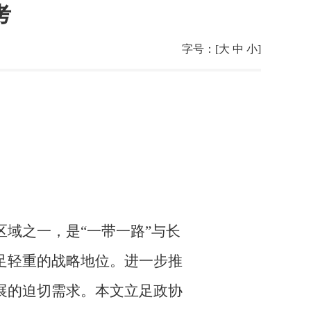
考
字号：[
大
中
小
]
区域之一，是
“一带一路”与长
足轻重的战略地位。
进一步推
展的迫切需求。本文立足政协