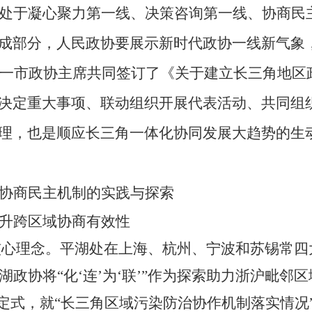
处于凝心聚力第一线、决策咨询第一线、协商民
成部分，人民政协要展示新时代政协一线新气象
一市政协
主席
共同签订
了
《关于建立长三角地区
决定重大事项、联动组织开展代表活动、共同组
理，也是顺应长三角一体化协同发展大趋势的生
协商民主机制的实践与探索
升跨区域协商有效性
核心理念。
平湖处在上海、杭州、宁波和苏锡常四
湖政协
将
“
化
‘连’为‘联’
”
作为
探索助力浙沪毗邻区
定式
，
就
“长三角区域污染防治协作机制落实情况