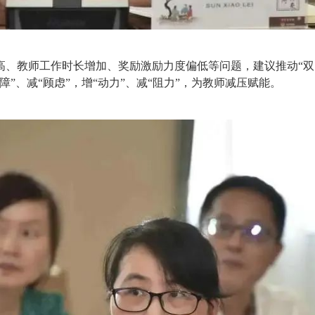
提高、教师工作时长增加、奖励激励力度偏低等问题，建议推动“双向
障”、减“顾虑”，增“动力”、减“阻力”，为教师减压赋能。