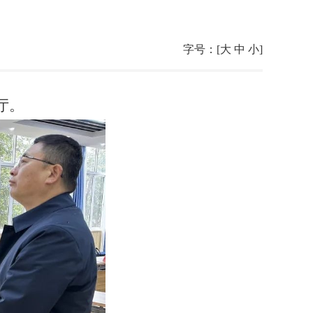
字号：[
大
中
小
]
厅。