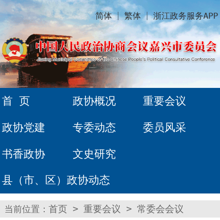
简体
繁体
浙江政务服务APP
首 页
政协概况
重要会议
政协党建
专委动态
委员风采
书香政协
文史研究
县（市、区）政协动态
当前位置：
首页
>
重要会议
>
常委会会议