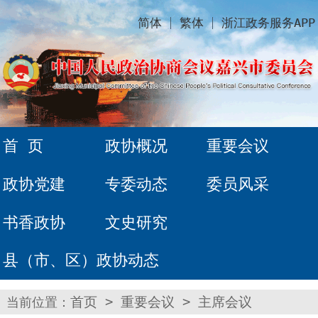
简体
繁体
浙江政务服务APP
首 页
政协概况
重要会议
政协党建
专委动态
委员风采
书香政协
文史研究
县（市、区）政协动态
当前位置：
首页
>
重要会议
>
主席会议