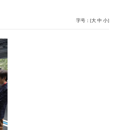
字号：[
大
中
小
]