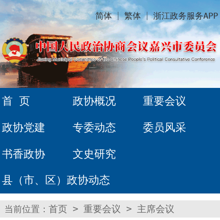
简体
繁体
浙江政务服务APP
首 页
政协概况
重要会议
政协党建
专委动态
委员风采
书香政协
文史研究
县（市、区）政协动态
当前位置：
首页
>
重要会议
>
主席会议