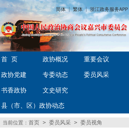
简体
繁体
浙江政务服务APP
首 页
政协概况
重要会议
政协党建
专委动态
委员风采
书香政协
文史研究
县（市、区）政协动态
当前位置：
首页
>
委员风采
>
委员视角