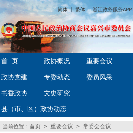
简体
繁体
浙江政务服务APP
首 页
政协概况
重要会议
政协党建
专委动态
委员风采
书香政协
文史研究
县（市、区）政协动态
当前位置：
首页
>
重要会议
>
常委会会议