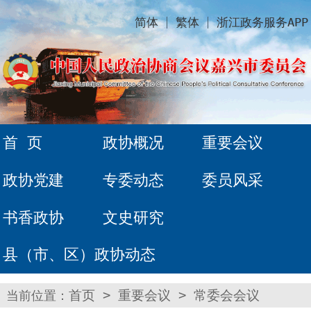
简体
繁体
浙江政务服务APP
首 页
政协概况
重要会议
政协党建
专委动态
委员风采
书香政协
文史研究
县（市、区）政协动态
当前位置：
首页
>
重要会议
>
常委会会议