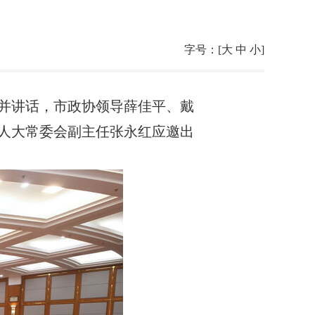
字号：[
大
中
小
]
议并讲话，市政协领导薛佳平、戴
人大常委会副主任张永红应邀出