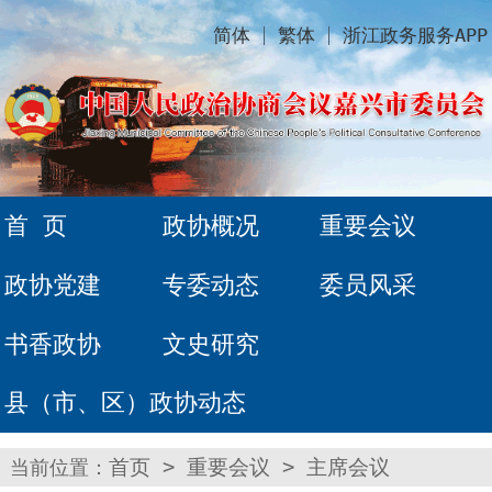
简体
繁体
浙江政务服务APP
首 页
政协概况
重要会议
政协党建
专委动态
委员风采
书香政协
文史研究
县（市、区）政协动态
当前位置：
首页
>
重要会议
>
主席会议