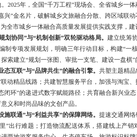
。2025年，全国“千万工程”现场会、全省城乡一
嘉兴”金名片，破解城乡文旅融合分散、跨区域联
，为全市城乡一体融合高质量发展提供实践支撑，建
规划协同”与“机制创新”双轮驱动格局。
建立统筹
编制专项发展规划，明确三年行动目标，构建“一
探索建立“规划一张图、审批一支笔、建设一盘棋”
业态互联”与“品牌共生”的融合引擎。
共塑主题精品
”联动精品线路；共建智慧服务平台，加强与淘宝
态闭环”的递进式数字赋能路径；共育融合新兴业态，
育意义和时尚品味的文创产品。
设施联通”与“利益共享”的保障网络。
提速交通网络
公里”出行难题；打造物流配送体系，搭建线上产销
推进两地游客服务中心、生态停车场、旅游标识标牌