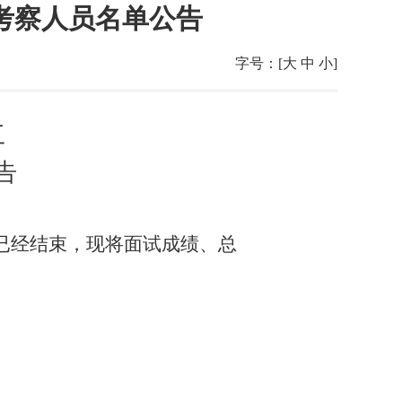
考察人员名单公告
字号：[
大
中
小
]
工
告
已经结束，现将面试成绩、总