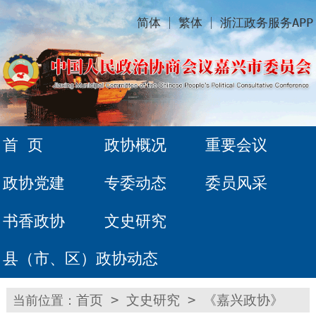
简体
繁体
浙江政务服务APP
首 页
政协概况
重要会议
政协党建
专委动态
委员风采
书香政协
文史研究
县（市、区）政协动态
当前位置：
首页
>
文史研究
>
《嘉兴政协》