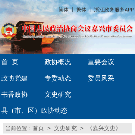
简体
繁体
浙江政务服务APP
首 页
政协概况
重要会议
政协党建
专委动态
委员风采
书香政协
文史研究
县（市、区）政协动态
当前位置：
首页
>
文史研究
>
《嘉兴文史》