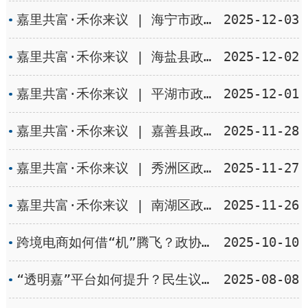
嘉里共富·禾你来议 | 海宁市政协盐官镇委员履职小组：协商聚力让“家门口”的体育场所“燃”起来
2025-12-03
嘉里共富·禾你来议 | 海盐县政协通元镇委员履职小组：矿山蝶变启新程，协商赋能共富行
2025-12-02
嘉里共富·禾你来议 | 平湖市政协钟埭街道委员履职小组：奏响人才赋能“协奏曲” 绘就城乡融合“新图景”
2025-12-01
嘉里共富·禾你来议 | 嘉善县政协姚庄镇委员履职小组：聚焦“北融”发展 共绘“华为友好小镇”新图景
2025-11-28
嘉里共富·禾你来议 | 秀洲区政协王店镇委员履职小组：葡萄枝条 “变废为宝” 生态共富“一举两得”
2025-11-27
嘉里共富·禾你来议 | 南湖区政协建设街道委员履职小组：筑牢基层医疗服务“守护网” 让群众健康更有“医”靠
2025-11-26
跨境电商如何借“机”腾飞？政协委员出谋划策
2025-10-10
“透明嘉”平台如何提升？民生议事堂活动听心声、提建议
2025-08-08