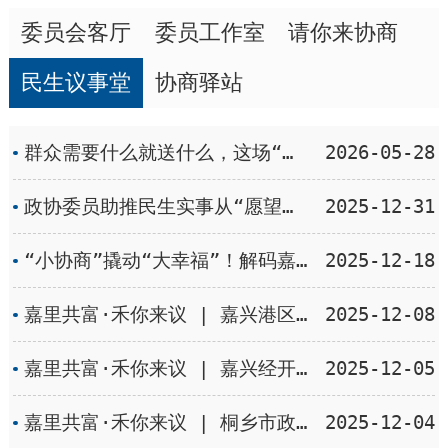
委员会客厅
委员工作室
请你来协商
民生议事堂
协商驿站
群众需要什么就送什么，这场“六送下乡”活动太贴心了！
2026-05-28
政协委员助推民生实事从“愿望清单”变“幸福账单”
2025-12-31
“小协商”撬动“大幸福”！解码嘉兴政协民生议事堂的“三字诀”
2025-12-18
嘉里共富·禾你来议 | 嘉兴港区乍浦镇委员履职小组：“活”化千年文脉 点“亮”古镇新篇
2025-12-08
嘉里共富·禾你来议 | 嘉兴经开区塘汇街道委员履职小组：以专题协商破题 助推“透明嘉”平台优化升级
2025-12-05
嘉里共富·禾你来议 | 桐乡市政协梧桐街道委员履职小组：“商居共融”绘就城乡融合共富新图景
2025-12-04